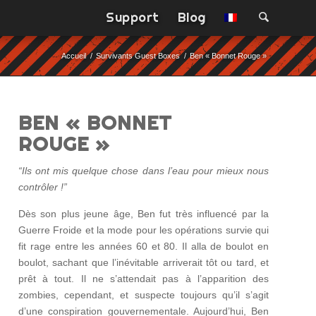
Support
Blog
Accueil
/
Survivants Guest Boxes
/
Ben « Bonnet Rouge »
BEN « BONNET
ROUGE »
“Ils ont mis quelque chose dans l’eau pour mieux nous
contrôler !”
Dès son plus jeune âge, Ben fut très influencé par la
Guerre Froide et la mode pour les opérations survie qui
fit rage entre les années 60 et 80. Il alla de boulot en
boulot, sachant que l’inévitable arriverait tôt ou tard, et
prêt à tout. Il ne s’attendait pas à l’apparition des
zombies, cependant, et suspecte toujours qu’il s’agit
d’une conspiration gouvernementale. Aujourd’hui, Ben