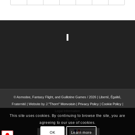
© Asmodee, Fantasy Flight, and Guillotine Games / 2026 | Liberté, Égalité,
Fraternité | Website by
J."Thorn" Monvoisin
|
Privacy Policy
|
Cookie Policy
|
Legal Information
This site uses cookies. By continuing to browse the site, you are
agreeing to our use of cookies.
English
Français
OK
Learn more