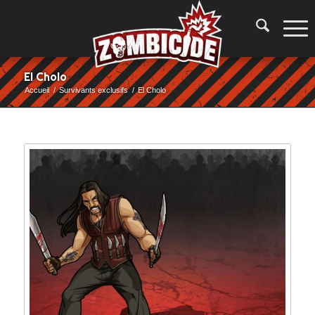
El Cholo
Accueil
/
Survivants exclusifs
/
El Cholo