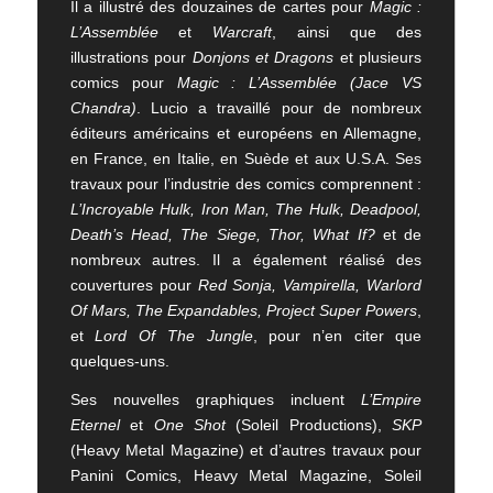
Il a illustré des douzaines de cartes pour
Magic :
L’Assemblée
et
Warcraft
, ainsi que des
illustrations pour
Donjons et Dragons
et plusieurs
comics pour
Magic : L’Assemblée (Jace VS
Chandra)
. Lucio a travaillé pour de nombreux
éditeurs américains et européens en Allemagne,
en France, en Italie, en Suède et aux U.S.A. Ses
travaux pour l’industrie des comics comprennent :
L’Incroyable Hulk, Iron Man, The Hulk, Deadpool,
Death’s Head, The Siege, Thor, What If?
et de
nombreux autres. Il a également réalisé des
couvertures pour
Red Sonja, Vampirella, Warlord
Of Mars, The Expandables, Project Super Powers
,
et
Lord Of The Jungle
, pour n’en citer que
quelques-uns.
Ses nouvelles graphiques incluent
L’Empire
Eternel
et
One Shot
(Soleil Productions),
SKP
(Heavy Metal Magazine) et d’autres travaux pour
Panini Comics, Heavy Metal Magazine, Soleil