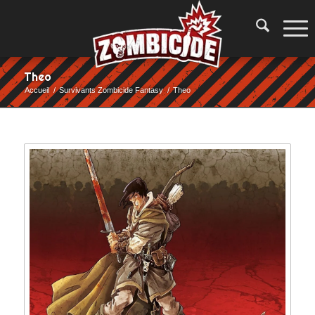
Theo
Accueil
/
Survivants Zombicide Fantasy
/
Theo