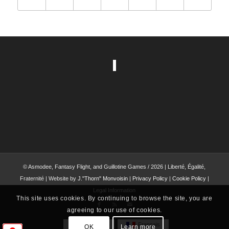
© Asmodee, Fantasy Flight, and Guillotine Games / 2026 | Liberté, Égalité,
Fraternité | Website by
J."Thorn" Monvoisin
|
Privacy Policy
|
Cookie Policy
|
Legal Information
This site uses cookies. By continuing to browse the site, you are
agreeing to our use of cookies.
English
Français
OK
Learn more