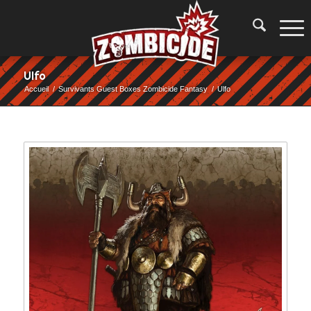
Ulfo
Accueil
/
Survivants Guest Boxes Zombicide Fantasy
/
Ulfo