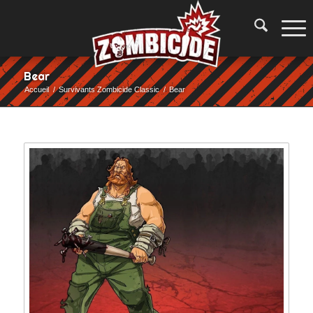
Bear
Accueil
/
Survivants Zombicide Classic
/
Bear