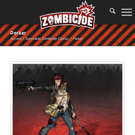
Parker
Accueil
/
Survivants Zombicide Classic
/
Parker