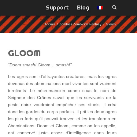
Support
Blog
Accueil
/
Zombies Zombicide Fantasy
/
Gloom
GLOOM
“Doom smash! Gloom… smash!”
Les ogres sont d’effrayantes créatures, mais les ogres
devenus des abominations mort-vivantes sont vraiment
terrifiants. Le nécromancien connu sous le nom de
Seigneur des Crânes savait que les survivants de la
peste noire voudraient empêcher ses rituels. Il créa
donc les gardes du corps parfaits. Il prit les deux ogres
les plus forts qu’il pouvait trouver, et les transforma en
Abominations. Doom et Gloom, comme on les appelle,
ont conservé juste assez d’intelligence dans leurs