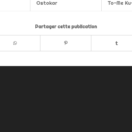
Ostokar
To-Me Ku
Partager cette publication